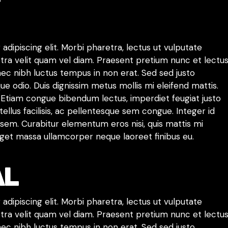
dipiscing elit. Morbi pharetra, lectus ut vulputate
aretra velit quam vel diam. Praesent pretium nunc et lectu
nec nibh luctus tempus in non erat. Sed sed justo
ue odio. Duis dignissim metus mollis mi eleifend mattis.
 Etiam congue bibendum lectus, imperdiet feugiat justo
ellus facilisis, ac pellentesque sem congue. Integer id
sem. Curabitur elementum eros nisi, quis mattis mi
 eget massa ullamcorper neque laoreet finibus eu.
AL
dipiscing elit. Morbi pharetra, lectus ut vulputate
aretra velit quam vel diam. Praesent pretium nunc et lectu
nec nibh luctus tempus in non erat. Sed sed justo