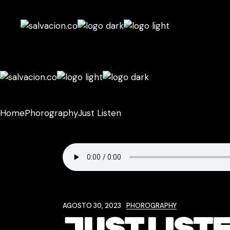
Home
Phorography
Just Listen
AGOSTO 30, 2023
PHOROGRAPHY
JUST LIST