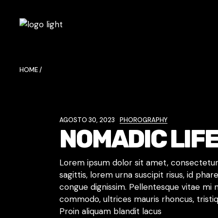
Skip
to
the
content
HOME
AGOSTO 30, 2023
PHOROGRAPHY
NOMADIC LIF
Lorem ipsum dolor sit amet, consectetur a
sagittis, lorem urna suscipit risus, id ph
congue dignissim. Pellentesque vitae mi 
commodo, ultrices mauris rhoncus, tristiq
Proin aliquam blandit lacus